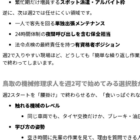
繁忙期だけ増員する
スポット派遣・アルバイト枠
逆に、次は週2では任せにくい領域です。
一人で客先を回る
単独出張メンテナンス
24時間体制の
夜間呼び出しを含む保全担当
法令点検の最終責任を持つ
有資格者ポジション
週2で入りやすい現場ほど、どうしても「簡単な繰り返し作業
で終わってしまいます。
鳥取の機械修理求人を週2可で始めてみる選択肢
週2スタートを「腰掛け」で終わらせるか、「食いっぱぐれな
触れる機械のレベル
同じ車両でも、タイヤ交換だけか、ブレーキ・油
学び方の姿勢
空き時間に先輩の作業を見て、理由を質問できる