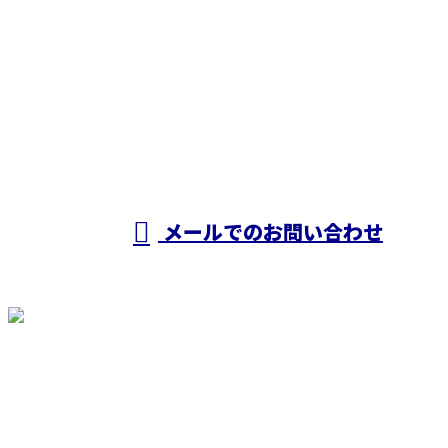
お電話でのお問い合わせ
0857-30-5825
受付／8：30～17：30 ※営業電話お断り
メールでのお問い合わせ
ホーム
業務案内
弊社の強み