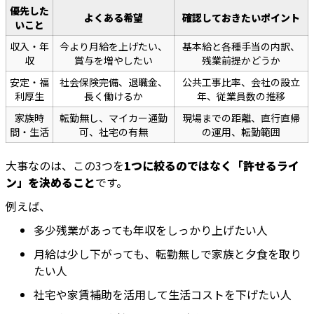
優先した
よくある希望
確認しておきたいポイント
いこと
収入・年
今より月給を上げたい、
基本給と各種手当の内訳、
収
賞与を増やしたい
残業前提かどうか
安定・福
社会保険完備、退職金、
公共工事比率、会社の設立
利厚生
長く働けるか
年、従業員数の推移
家族時
転勤無し、マイカー通勤
現場までの距離、直行直帰
間・生活
可、社宅の有無
の運用、転勤範囲
大事なのは、この3つを
1つに絞るのではなく「許せるライ
ン」を決めること
です。
例えば、
多少残業があっても年収をしっかり上げたい人
月給は少し下がっても、転勤無しで家族と夕食を取り
たい人
社宅や家賃補助を活用して生活コストを下げたい人