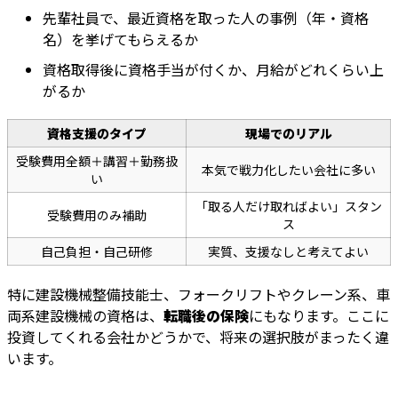
先輩社員で、最近資格を取った人の事例（年・資格
名）を挙げてもらえるか
資格取得後に資格手当が付くか、月給がどれくらい上
がるか
資格支援のタイプ
現場でのリアル
受験費用全額＋講習＋勤務扱
本気で戦力化したい会社に多い
い
「取る人だけ取ればよい」スタン
受験費用のみ補助
ス
自己負担・自己研修
実質、支援なしと考えてよい
特に建設機械整備技能士、フォークリフトやクレーン系、車
両系建設機械の資格は、
転職後の保険
にもなります。ここに
投資してくれる会社かどうかで、将来の選択肢がまったく違
います。