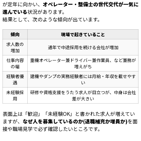
が定年に向かい、
オペレーター・整備士の世代交代が一気に
進んでいる
状況があります。
結果として、次のような傾向が出ています。
傾向
現場で起きていること
求人数の
通年で中途採用を続ける会社が増加
増加
仕事内容
重機オペレーター兼ドライバー兼作業員、など兼務が
の幅
増えがち
経験者優
建機やダンプの実務経験者には月給・年収を載せやす
遇
い
未経験採
研修や資格支援をうたう求人が目立つが、中身は会社
用
差が大きい
表面上は「歓迎」「未経験OK」と書かれた求人が増えてい
ますが、
なぜ人を募集しているのか(退職補充か増員か)
を面
接や職場見学で必ず確認したいところです。