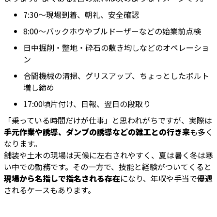
7:30～現場到着、朝礼、安全確認
8:00～バックホウやブルドーザーなどの始業前点検
日中掘削・整地・砕石の敷き均しなどのオペレーショ
ン
合間機械の清掃、グリスアップ、ちょっとしたボルト
増し締め
17:00頃片付け、日報、翌日の段取り
「乗っている時間だけが仕事」と思われがちですが、実際は
手元作業や誘導、ダンプの誘導などの雑工との行き来
も多く
なります。
舗装や土木の現場は天候に左右されやすく、夏は暑く冬は寒
い中での勤務です。その一方で、技能と経験がついてくると
現場から名指しで指名される存在
になり、年収や手当で優遇
されるケースもあります。