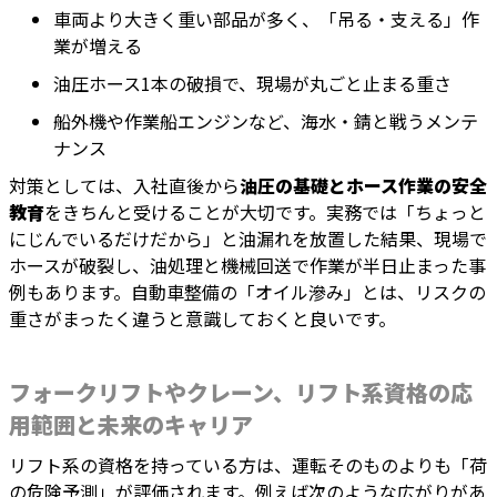
車両より大きく重い部品が多く、「吊る・支える」作
業が増える
油圧ホース1本の破損で、現場が丸ごと止まる重さ
船外機や作業船エンジンなど、海水・錆と戦うメンテ
ナンス
対策としては、入社直後から
油圧の基礎とホース作業の安全
教育
をきちんと受けることが大切です。実務では「ちょっと
にじんでいるだけだから」と油漏れを放置した結果、現場で
ホースが破裂し、油処理と機械回送で作業が半日止まった事
例もあります。自動車整備の「オイル滲み」とは、リスクの
重さがまったく違うと意識しておくと良いです。
フォークリフトやクレーン、リフト系資格の応
用範囲と未来のキャリア
リフト系の資格を持っている方は、運転そのものよりも「荷
の危険予測」が評価されます。例えば次のような広がりがあ