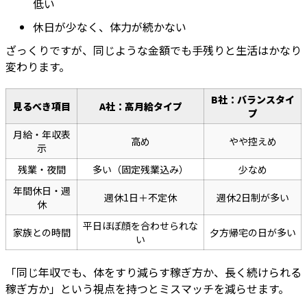
低い
休日が少なく、体力が続かない
ざっくりですが、同じような金額でも手残りと生活はかなり
変わります。
B社：バランスタイ
見るべき項目
A社：高月給タイプ
プ
月給・年収表
高め
やや控えめ
示
残業・夜間
多い（固定残業込み）
少なめ
年間休日・週
週休1日＋不定休
週休2日制が多い
休
平日ほぼ顔を合わせられな
家族との時間
夕方帰宅の日が多い
い
「同じ年収でも、体をすり減らす稼ぎ方か、長く続けられる
稼ぎ方か」という視点を持つとミスマッチを減らせます。