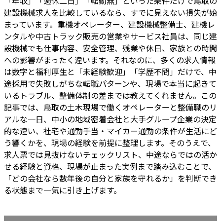
「年収」「週休二日」「転勤無」といった条件だけで鳥取の
建設機械求人を比較しているなら、すでに見えない損失が始
まっています。重機オペレーター、建設機械整備士、建機レ
ンタルや中古トラック販売の営業やサービス社員は、同じ建
設機械でも仕事内容、安全管理、残業や休日、家族との時間
への影響がまったく違います。それなのに、多くの求人情報
は数字と福利厚生と「未経験歓迎」「学歴不問」だけで、中
途採用で失敗しがちな転職パターンや、現場で本当に起きて
いるトラブル、整備体制の差までは教えてくれません。この
記事では、鳥取の土木現場で働くオペレーターと整備職のリ
アルな一日、中小の地域密着会社と大手グループ企業の決定
的な違い、社宅や通勤手当・マイカー通勤の条件が生活にど
う響くかを、現場の経験を前提に整理します。そのうえで、
求人票では見抜けないチェックリスト、中途ならではの活か
せる経験と資格、現場が止まった実例まで踏み込むことで、
「どの会社なら数年後の自分と家族を守れるか」を判断でき
る状態まで一気に引き上げます。