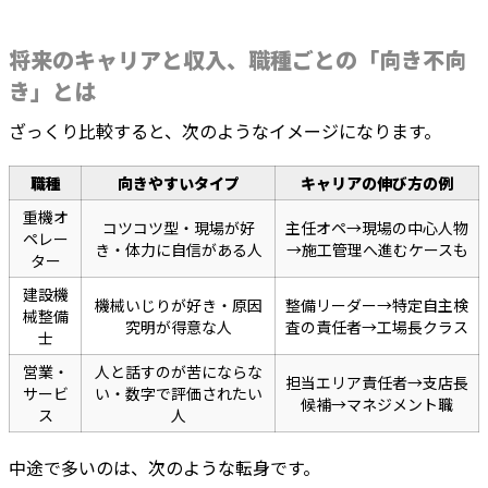
将来のキャリアと収入、職種ごとの「向き不向
き」とは
ざっくり比較すると、次のようなイメージになります。
職種
向きやすいタイプ
キャリアの伸び方の例
重機オ
コツコツ型・現場が好
主任オペ→現場の中心人物
ペレー
き・体力に自信がある人
→施工管理へ進むケースも
ター
建設機
機械いじりが好き・原因
整備リーダー→特定自主検
械整備
究明が得意な人
査の責任者→工場長クラス
士
営業・
人と話すのが苦にならな
担当エリア責任者→支店長
サービ
い・数字で評価されたい
候補→マネジメント職
ス
人
中途で多いのは、次のような転身です。