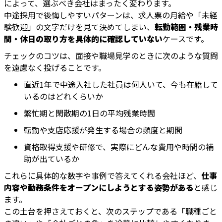
によって、選ぶべき会社はまったく変わります。
中途採用で後悔しやすいパターンは、求人票の月給や「未経
験歓迎」の文字だけを見て決めてしまい、
転勤範囲・残業時
間・休日の取り方を具体的に確認していない
ケースです。
チェックのコツは、面接や職場見学のときに次のような質問
を遠慮なく投げることです。
直近1年で中途入社した社員は何人いて、今も在籍して
いるのはどれくらいか
繁忙期と閑散期の1日の平均残業時間
転勤や支店応援が発生する場合の頻度と期間
資格取得支援や研修で、実際にどんな費用や時間の補
助が出ているか
これらに具体的な数字や事例で答えてくれる会社ほど、
仕事
内容や勤務条件をオープンにしようとする姿勢がある
と感じ
ます。
この土台を押さえておくと、次のステップである「職種ごと