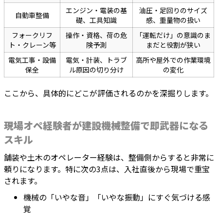
エンジン・電装の基
油圧・足回りのサイズ
自動車整備
礎、工具知識
感、重量物の扱い
フォークリフ
操作・資格、荷の危
「運転だけ」の意識のま
ト・クレーン等
険予測
まだと役割が狭い
電気工事・設備
電気・計装、トラブ
高所や屋外での作業環境
保全
ル原因の切り分け
の変化
ここから、具体的にどこが評価されるのかを深掘りします。
現場オペ経験者が建設機械整備で即武器になる
スキル
舗装や土木のオペレーター経験は、整備側からすると非常に
頼りになります。特に次の3点は、入社直後から現場で重宝
されます。
機械の「いやな音」「いやな振動」にすぐ気づける感
覚