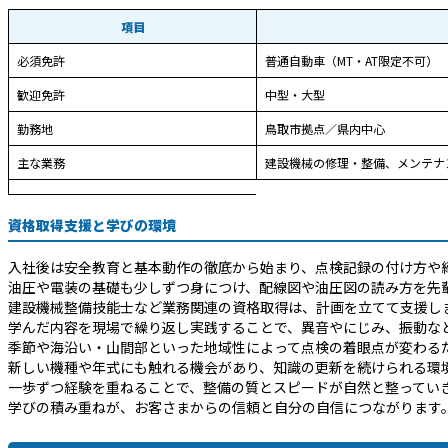
項目
必須免許
普通自動車（MT・AT限定不可）
歓迎免許
中型・大型
勤務地
鳥取市拠点／県内中心
主な業務
建設機械の修理・整備、メンテナ
資格取得支援と学びの環境
入社後は安全教育と基本動作の徹底から始まり、点検記録の付け方や
油圧や電装の基礎も少しずつ身につけ、配線図や油圧図の読み方を先
建設機械整備技能士など業務関連の資格取得は、計画を立てて支援し
学んだ内容を現場で繰り返し実践することで、異音やにじみ、振動な
季節や海沿い・山間部といった地域性によって点検の着眼点が変わる
新しい機種や年式にも触れる機会があり、知識の更新を続けられる環
一歩ずつ経験を重ねることで、整備の質とスピードが自然と整ってい
学びの積み重ねが、お客さまからの信頼と自分の自信につながります