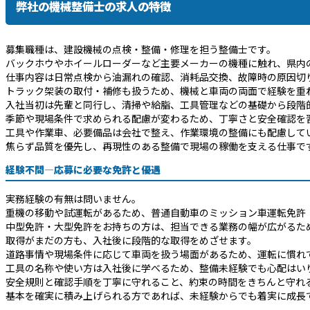
弊社の機械整備士の求人の特徴
募集職種は、建設機械の点検・整備・修理を担う整備士です。
バックホウやホイールローダーなど主要メーカーの機種に触れ、県内
仕事内容は日常点検から油漏れの確認、消耗品交換、故障時の原因切
トラック架装の取付・補修も扱うため、機械と車両の両面で経験を重
入社当初は先輩と同行し、清掃や給脂、工具管理などの基礎から段階
季節や現場条件で求められる配慮が変わるため、丁寧さと安全確認を
工具や作業車、必要備品は会社で整え、作業環境の整備にも配慮して
焦らず品質を優先し、再現性のある整備で現場の稼働を支える仕事で
経験不問―応募に必要な免許と優遇
実務経験の有無は問いません。
重機の移動や試運転があるため、普通自動車のミッション車運転免許
中型免許・大型免許をお持ちの方は、担当できる業務の幅が広がるた
取得がまだの方も、入社後に段階的な取得をめざせます。
道路事情や現場条件に応じて車両を扱う場面があるため、運転に慣れ
工具の名称や使い方は入社後に学べるため、整備未経験でも心配はい
安全規則と確認手順を丁寧に守れること、約束の時間をきちんと守れ
基本を確実に積み上げられる方であれば、未経験からでも着実に成長